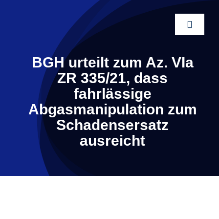
Zum
Inhalt
Toggle
springen
Naviga
BGH urteilt zum Az. VIa
ZR 335/21, dass
fahrlässige
Abgasmanipulation zum
Schadensersatz
ausreicht