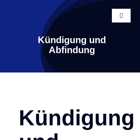
Zum
Inhalt
Toggle
springen
Naviga
Kündigung und
Abfindung
Kündigung